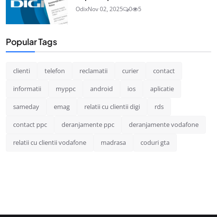
Odix
Nov 02, 2025
0
5
Popular Tags
clienti
telefon
reclamatii
curier
contact
informatii
myppc
android
ios
aplicatie
sameday
emag
relatii cu clientii digi
rds
contact ppc
deranjamente ppc
deranjamente vodafone
relatii cu clientii vodafone
madrasa
coduri gta