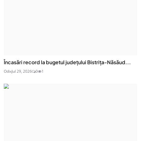
Încasări record la bugetul județului Bistrița-Năsăud...
Odix
Jul 29, 2026
0
1