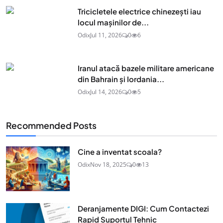
Tricicletele electrice chinezești iau
locul mașinilor de...
Odix
Jul 11, 2026
0
6
Iranul atacă bazele militare americane
din Bahrain și Iordania...
Odix
Jul 14, 2026
0
5
Recommended Posts
Cine a inventat scoala?
Odix
Nov 18, 2025
0
13
Deranjamente DIGI: Cum Contactezi
Rapid Suportul Tehnic