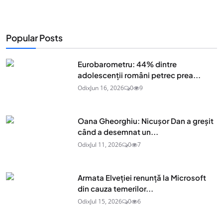
Popular Posts
Eurobarometru: 44% dintre
adolescenţii români petrec prea...
Odix
Jun 16, 2026
0
9
Oana Gheorghiu: Nicușor Dan a greșit
când a desemnat un...
Odix
Jul 11, 2026
0
7
Armata Elveției renunță la Microsoft
din cauza temerilor...
Odix
Jul 15, 2026
0
6