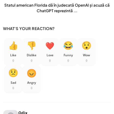
Statul american Florida dă în judecată OpenAI și acuză că
ChatGPT reprezintă ...
WHAT'S YOUR REACTION?
Like
Dislike
Love
Funny
Wow
0
0
0
0
0
Sad
Angry
0
0
Odix