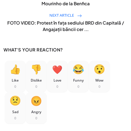
Mourinho de la Benfica
NEXT ARTICLE
FOTO VIDEO: Protest în fața sediului BRD din Capitală /
Angajații băncii cer ...
WHAT'S YOUR REACTION?
Like
Dislike
Love
Funny
Wow
0
0
0
0
0
Sad
Angry
0
0