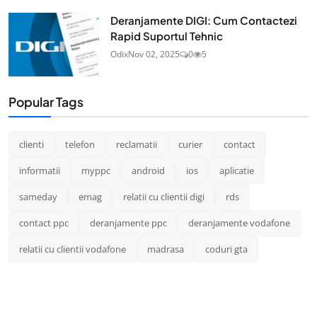
Deranjamente DIGI: Cum Contactezi
Rapid Suportul Tehnic
Odix
Nov 02, 2025
0
5
Popular Tags
clienti
telefon
reclamatii
curier
contact
informatii
myppc
android
ios
aplicatie
sameday
emag
relatii cu clientii digi
rds
contact ppc
deranjamente ppc
deranjamente vodafone
relatii cu clientii vodafone
madrasa
coduri gta