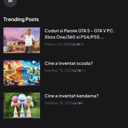
Trending Posts
Coduri si Parole GTA 5 – GTA V PC,
Xbox One/360 si PS4/PS5...
Odix
Jan 24, 2026
0
24
Cine a inventat scoala?
Odix
Nov 18, 2025
0
13
Cine a inventat kendama?
Odix
Nov 18, 2025
0
6