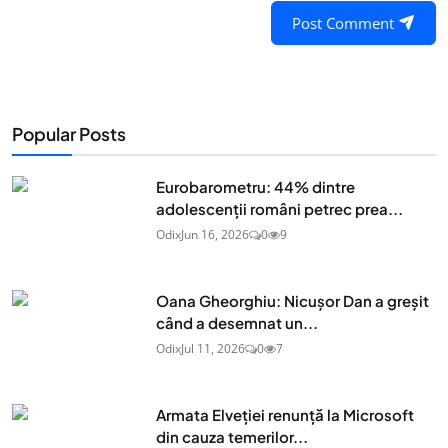
Post Comment
Popular Posts
Eurobarometru: 44% dintre
adolescenţii români petrec prea...
Odix
Jun 16, 2026
0
9
Oana Gheorghiu: Nicușor Dan a greșit
când a desemnat un...
Odix
Jul 11, 2026
0
7
Armata Elveției renunță la Microsoft
din cauza temerilor...