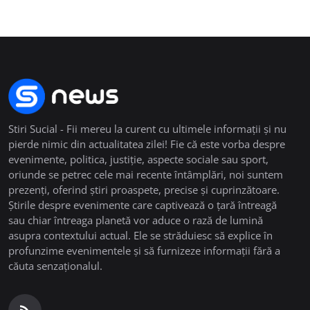
Stiri Sucial - Fii mereu la curent cu ultimele informații și nu
pierde nimic din actualitatea zilei! Fie că este vorba despre
evenimente, politica, justiție, aspecte sociale sau sport,
oriunde se petrec cele mai recente întâmplări, noi suntem
prezenți, oferind știri proaspete, precise și cuprinzătoare.
Știrile despre evenimente care captivează o țară întreagă
sau chiar întreaga planetă vor aduce o rază de lumină
asupra contextului actual. Ele se străduiesc să explice în
profunzime evenimentele și să furnizeze informații fără a
căuta senzaționalul.