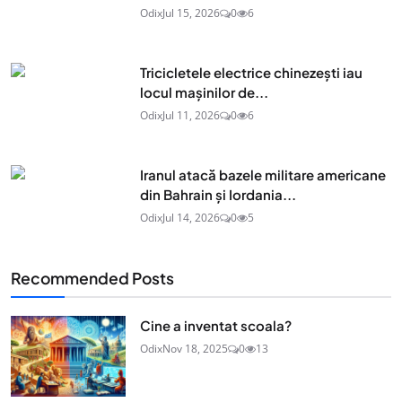
Odix
Jul 15, 2026
0
6
Tricicletele electrice chinezești iau
locul mașinilor de...
Odix
Jul 11, 2026
0
6
Iranul atacă bazele militare americane
din Bahrain și Iordania...
Odix
Jul 14, 2026
0
5
Recommended Posts
Cine a inventat scoala?
Odix
Nov 18, 2025
0
13