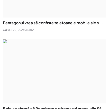
Pentagonul vrea să confiște telefoanele mobile ale s...
Odix
Jul 29, 2026
0
2
Bolojan afirmă că Rogobete e piromanul grevei din Să...