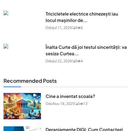
Tricicletele electrice chinezești iau
locul mașinilor de...
Odix
Jul 11, 2026
0
6
Înalta Curte dă joi testul sincerității: va
sesiza Curtea...
Odix
Jul 22, 2026
0
4
Recommended Posts
Cine a inventat scoala?
Odix
Nov 18, 2025
0
13
Deranjamente DIGI: Cum Contactezi