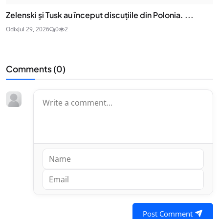
Zelenski și Tusk au început discuțiile din Polonia. ...
Odix
Jul 29, 2026
0
2
Comments (
0
)
Post Comment