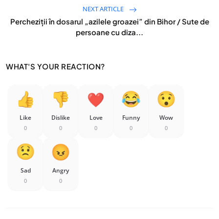
NEXT ARTICLE
Percheziții în dosarul „azilele groazei” din Bihor / Sute de
persoane cu diza...
WHAT'S YOUR REACTION?
Like
Dislike
Love
Funny
Wow
0
0
0
0
0
Sad
Angry
0
0