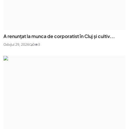
A renunțat la munca de corporatist în Cluj și cultiv...
Odix
Jul 29, 2026
0
3