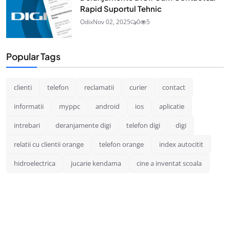
Rapid Suportul Tehnic
Odix
Nov 02, 2025
0
5
Popular Tags
clienti
telefon
reclamatii
curier
contact
informatii
myppc
android
ios
aplicatie
intrebari
deranjamente digi
telefon digi
digi
relatii cu clientii orange
telefon orange
index autocitit
hidroelectrica
jucarie kendama
cine a inventat scoala