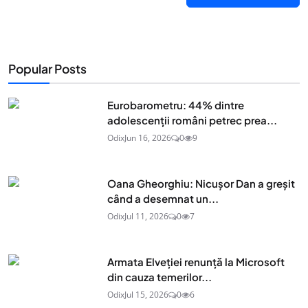
Popular Posts
Eurobarometru: 44% dintre
adolescenţii români petrec prea...
Odix
Jun 16, 2026
0
9
Oana Gheorghiu: Nicușor Dan a greșit
când a desemnat un...
Odix
Jul 11, 2026
0
7
Armata Elveției renunță la Microsoft
din cauza temerilor...
Odix
Jul 15, 2026
0
6