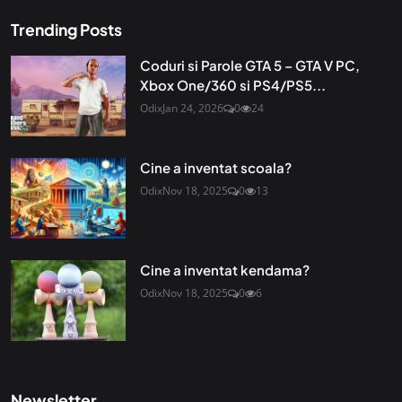
Trending Posts
Coduri si Parole GTA 5 – GTA V PC,
Xbox One/360 si PS4/PS5...
Odix
Jan 24, 2026
0
24
Cine a inventat scoala?
Odix
Nov 18, 2025
0
13
Cine a inventat kendama?
Odix
Nov 18, 2025
0
6
Newsletter