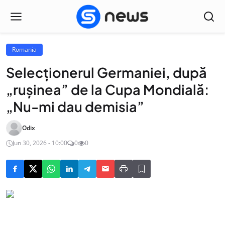
Romania
Selecționerul Germaniei, după
„rușinea” de la Cupa Mondială:
„Nu-mi dau demisia”
Odix
Jun 30, 2026 - 10:00
0
0