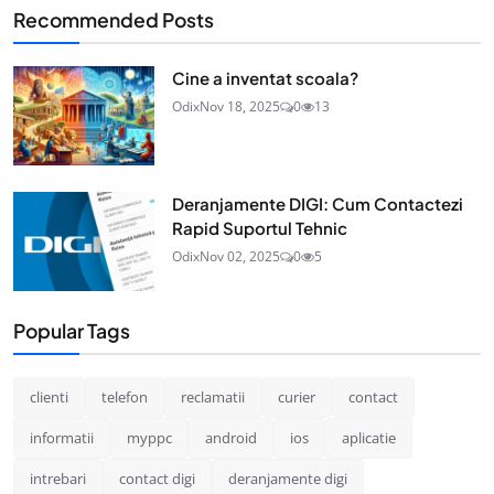
Recommended Posts
Cine a inventat scoala?
Odix
Nov 18, 2025
0
13
Deranjamente DIGI: Cum Contactezi
Rapid Suportul Tehnic
Odix
Nov 02, 2025
0
5
Popular Tags
clienti
telefon
reclamatii
curier
contact
informatii
myppc
android
ios
aplicatie
intrebari
contact digi
deranjamente digi