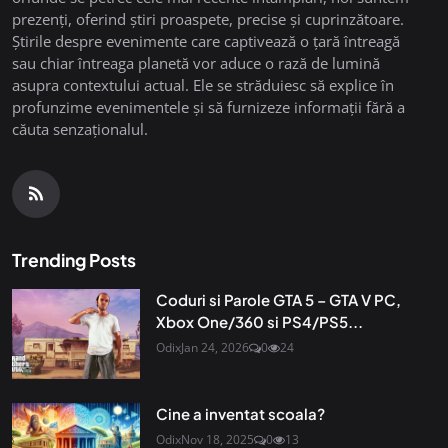
prezenți, oferind știri proaspete, precise și cuprinzătoare.
Știrile despre evenimente care captivează o țară întreagă
sau chiar întreaga planetă vor aduce o rază de lumină
asupra contextului actual. Ele se străduiesc să explice în
profunzime evenimentele și să furnizeze informații fără a
căuta senzaționalul.
Trending Posts
Coduri si Parole GTA 5 – GTA V PC,
Xbox One/360 si PS4/PS5...
Odix
Jan 24, 2026
0
24
Cine a inventat scoala?
Odix
Nov 18, 2025
0
13