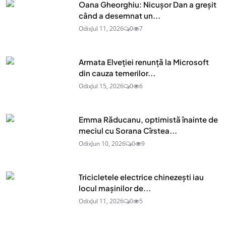
Oana Gheorghiu: Nicușor Dan a greșit
când a desemnat un...
Odix
Jul 11, 2026
0
7
Armata Elveției renunță la Microsoft
din cauza temerilor...
Odix
Jul 15, 2026
0
6
Emma Răducanu, optimistă înainte de
meciul cu Sorana Cîrstea...
Odix
Jun 10, 2026
0
9
Tricicletele electrice chinezești iau
locul mașinilor de...
Odix
Jul 11, 2026
0
5