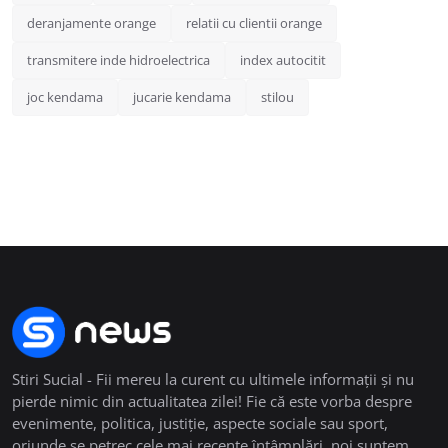
deranjamente orange
relatii cu clientii orange
transmitere inde hidroelectrica
index autocitit
joc kendama
jucarie kendama
stilou
Stiri Sucial - Fii mereu la curent cu ultimele informații și nu
pierde nimic din actualitatea zilei! Fie că este vorba despre
evenimente, politica, justiție, aspecte sociale sau sport,
oriunde se petrec cele mai recente întâmplări, noi suntem