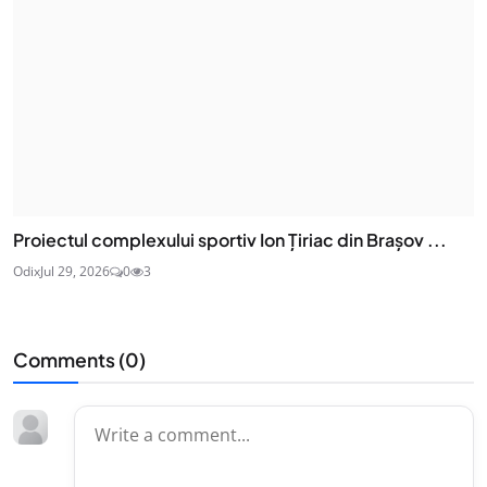
Proiectul complexului sportiv Ion Țiriac din Brașov ...
Odix
Jul 29, 2026
0
3
Comments (
0
)