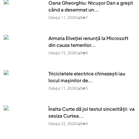
Oana Gheorghiu: Nicușor Dan a greșit
când a desemnat un...
Odix
Jul 11, 2026
0
7
Armata Elveției renunță la Microsoft
din cauza temerilor...
Odix
Jul 15, 2026
0
6
Tricicletele electrice chinezești iau
locul mașinilor de...
Odix
Jul 11, 2026
0
5
Înalta Curte dă joi testul sincerității: va
sesiza Curtea...
Odix
Jul 22, 2026
0
4