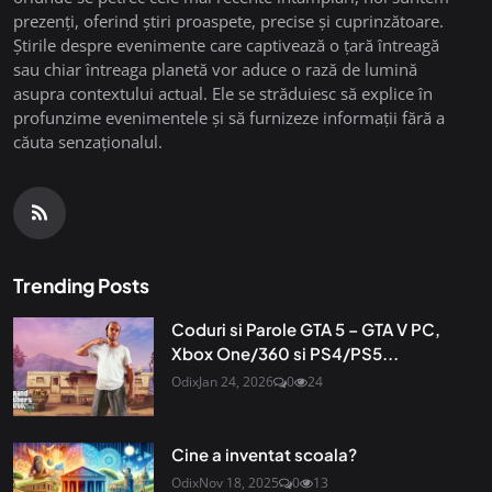
prezenți, oferind știri proaspete, precise și cuprinzătoare.
Știrile despre evenimente care captivează o țară întreagă
sau chiar întreaga planetă vor aduce o rază de lumină
asupra contextului actual. Ele se străduiesc să explice în
profunzime evenimentele și să furnizeze informații fără a
căuta senzaționalul.
Trending Posts
Coduri si Parole GTA 5 – GTA V PC,
Xbox One/360 si PS4/PS5...
Odix
Jan 24, 2026
0
24
Cine a inventat scoala?
Odix
Nov 18, 2025
0
13