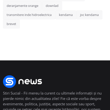
deranjamente orange
downlad
transmitere inde hidroelectrica
kendama
joc kendama
brevet
Stiri Sucial - Fii mereu la curent cu ultimele informații și nu
pierde nimic din actualitatea zilei! Fie că este vorba despre
evenimente, politica, justiție, aspecte sociale sau sport,
oriunde se petrec cele mai recente întâmplări, noi suntem